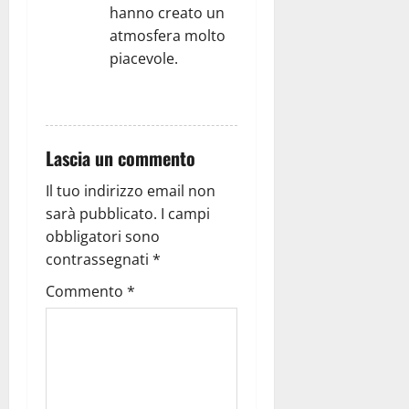
t
hanno creato un
i
atmosfera molto
piacevole.
c
RISPONDI
o
l
Lascia un commento
o
Il tuo indirizzo email non
sarà pubblicato.
I campi
obbligatori sono
contrassegnati
*
Commento
*