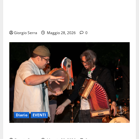
LABORATORIO “Suonare e Cantare la tradizione tra
basso Lazio, sud Italia e musiche dal mondo”
SABATO 30 E DOMENICA 31 MAGGIO
Giorgio Serra
Maggio 28, 2026
0
Diario
EVENTI
SABATO 30 MAGGIO la mattina