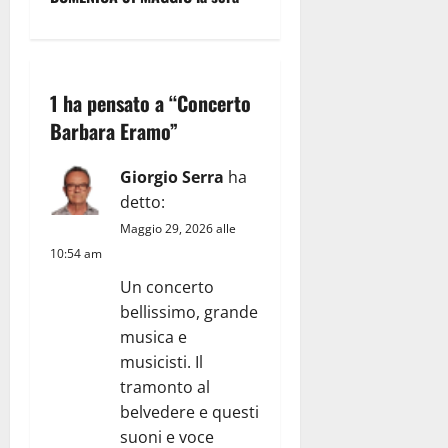
i
g
1 ha pensato a “
Concerto
a
Barbara Eramo
”
z
Giorgio Serra
ha
i
detto:
o
Maggio 29, 2026 alle
10:54 am
n
Un concerto
e
bellissimo, grande
musica e
a
musicisti. Il
tramonto al
r
belvedere e questi
suoni e voce