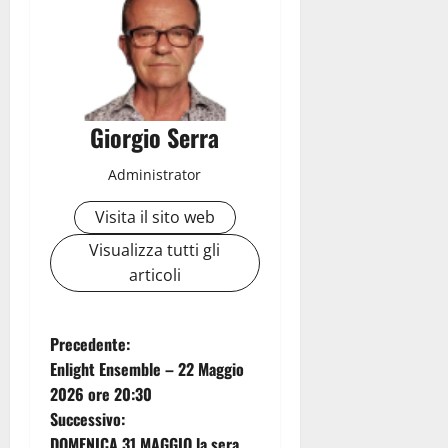
Giorgio Serra
Administrator
Visita il sito web
Visualizza tutti gli
articoli
N
Precedente:
Enlight Ensemble – 22 Maggio
a
2026 ore 20:30
Successivo:
v
DOMENICA 31 MAGGIO la sera