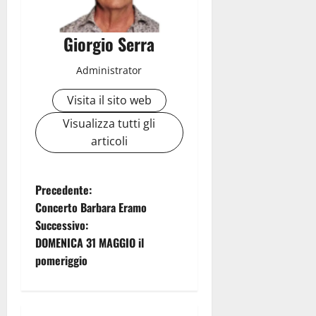
Giorgio Serra
Administrator
Visita il sito web
Visualizza tutti gli
articoli
N
Precedente:
Concerto Barbara Eramo
a
Successivo:
DOMENICA 31 MAGGIO il
v
pomeriggio
i
g