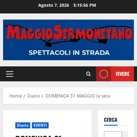
Vai
Agosto 7, 2026
5:15:57 PM
al
contenuto
VIVERE
Menu
principale
Home
Diario
DOMENICA 31 MAGGIO la sera
CERCA
Diario
EVENTI