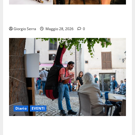
VENERDI 29 MAGGIO “CONCERTO “VI RACCONTO IL
FAGOTTO”
Giorgio Serra
Maggio 28, 2026
0
Diario
EVENTI
LABORATORIO “Suonare e Cantare la tradizione tra
basso Lazio, sud Italia e musiche dal mondo”