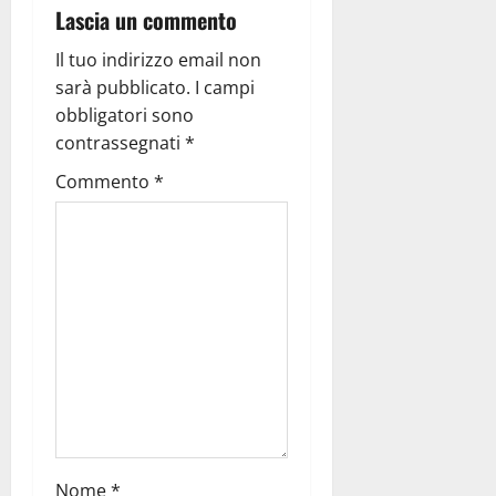
Lascia un commento
a
Il tuo indirizzo email non
z
sarà pubblicato.
I campi
obbligatori sono
i
contrassegnati
*
o
Commento
*
n
e
a
r
t
i
Nome
*