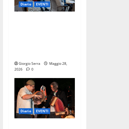
Diario
EVENTI
LABORATORIO “Suonare e
Cantare la tradizione tra
basso Lazio, sud Italia e
musiche dal mondo”
SABATO 30 E DOMENICA 31
MAGGIO
Giorgio Serra
Maggio 28,
2026
0
Diario
EVENTI
SABATO 30 MAGGIO la