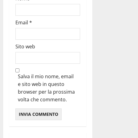
c
o
Email
*
l
o
Sito web
Salva il mio nome, email
e sito web in questo
browser per la prossima
volta che commento.
Alternative: